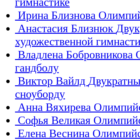
гимнастике
Ирина Близнова
Олимпий
Анастасия Близнюк
Двук
художественной гимнасти
Владлена Бобровникова
гандболу
Виктор Вайлд
Двукратны
сноуборду
Анна Вяхирева
Олимпийс
Софья Великая
Олимпийс
Елена Веснина
Олимпийс