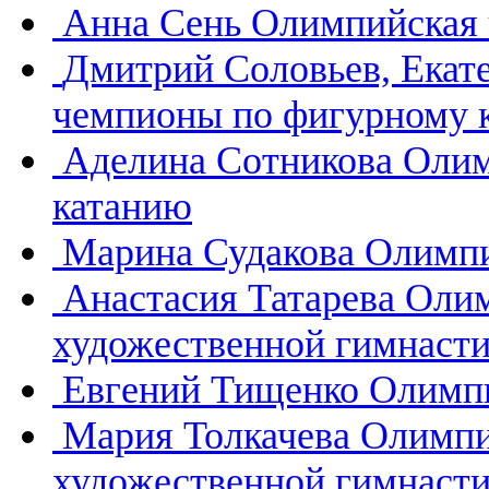
Анна Сень
Олимпийская 
Дмитрий Соловьев, Екат
чемпионы по фигурному 
Аделина Сотникова
Олим
катанию
Марина Судакова
Олимпи
Анастасия Татарева
Олим
художественной гимнасти
Евгений Тищенко
Олимпи
Мария Толкачева
Олимпи
художественной гимнасти