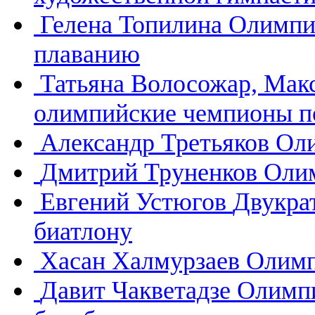
Гелена Топилина
Олимпи
плаванию
Татьяна Волосожар, Мак
олимпийские чемпионы п
Александр Третьяков
Оли
Дмитрий Труненков
Олим
Евгений Устюгов
Двукра
биатлону
Хасан Халмурзаев
Олимп
Давит Чакветадзе
Олимпи