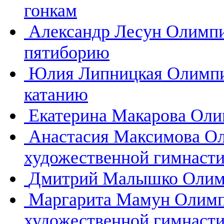
гонкам
Александр Лесун
Олимпи
пятиборию
Юлия Липницкая
Олимпи
катанию
Екатерина Макарова
Оли
Анастасия Максимова
Ол
художественной гимнасти
Дмитрий Малышко
Олим
Маргарита Мамун
Олимп
художественной гимнасти