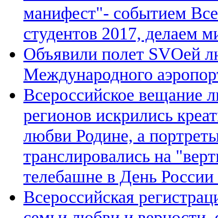
манифест"- событием Вс
студентов 2017, делаем м
Объявили полет SVOей лю
Международного аэропор
Всероссийское вещание л
регионов искрились креа
любви Родине, а портрет
транслировались на "вер
телебашне в День России 
Всероссийская регистрац
семьи любви и верности, 