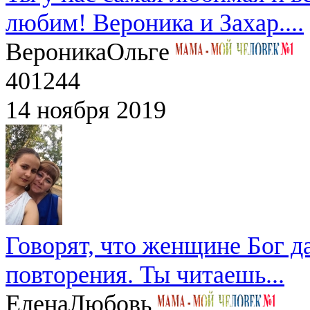
любим! Вероника и Захар....
Вероника
Ольге
401244
14 ноября 2019
Говорят, что женщине Бог да
повторения. Ты читаешь...
Елена
Любовь