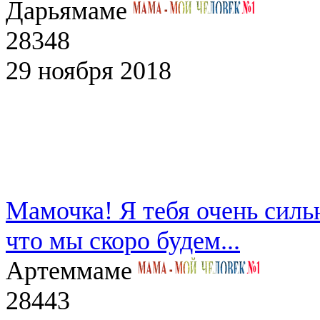
Дарья
маме
28348
29 ноября 2018
Мамочка! Я тебя очень силь
что мы скоро будем...
Артем
маме
28443