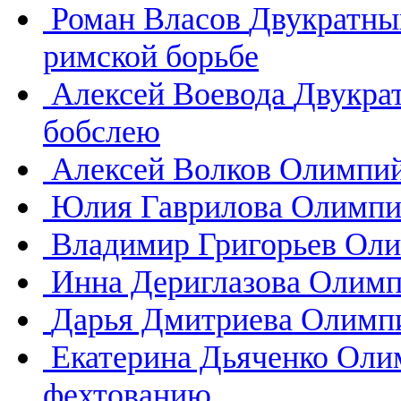
Роман Власов
Двукратны
римской борьбе
Алексей Воевода
Двукра
бобслею
Алексей Волков
Олимпий
Юлия Гаврилова
Олимпи
Владимир Григорьев
Оли
Инна Дериглазова
Олимп
Дарья Дмитриева
Олимпи
Екатерина Дьяченко
Олим
фехтованию