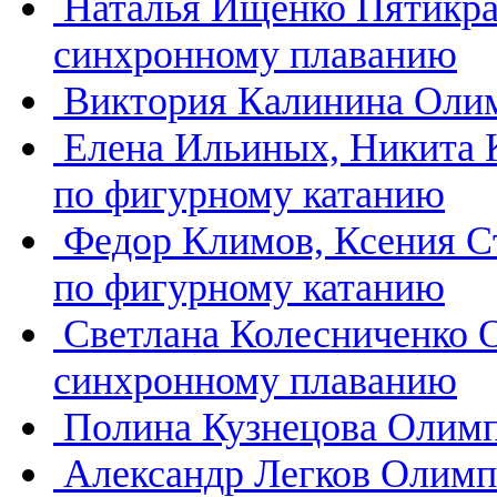
Наталья Ищенко
Пятикра
синхронному плаванию
Виктория Калинина
Олим
Елена Ильиных, Никита
по фигурному катанию
Федор Климов, Ксения 
по фигурному катанию
Светлана Колесниченко
синхронному плаванию
Полина Кузнецова
Олимп
Александр Легков
Олимп