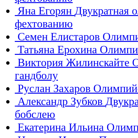
Яна Егорян
Двукратная 
фехтованию
Семен Елистаров
Олимпи
Татьяна Ерохина
Олимпий
Виктория Жилинскайте
О
гандболу
Руслан Захаров
Олимпийс
Александр Зубков
Двукр
бобслею
Екатерина Ильина
Олимп