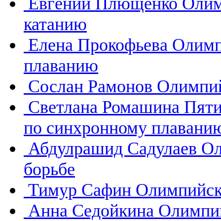
Евгений Плющенко
Олим
катанию
Елена Прокофьева
Олимп
плаванию
Сослан Рамонов
Олимпий
Светлана Ромашина
Пяти
по синхронному плавани
Абдулрашид Садулаев
Ол
борьбе
Тимур Сафин
Олимпийск
Анна Седойкина
Олимпий