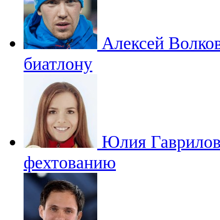
Алексей Волко
биатлону
Юлия Гаврило
фехтованию