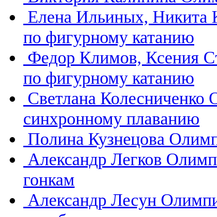
Елена Ильиных, Никита
по фигурному катанию
Федор Климов, Ксения 
по фигурному катанию
Светлана Колесниченко
синхронному плаванию
Полина Кузнецова
Олимп
Александр Легков
Олимп
гонкам
Александр Лесун
Олимпи