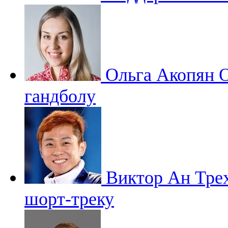
Ольга Акопян
О
гандболу
Виктор Ан
Тре
шорт-треку