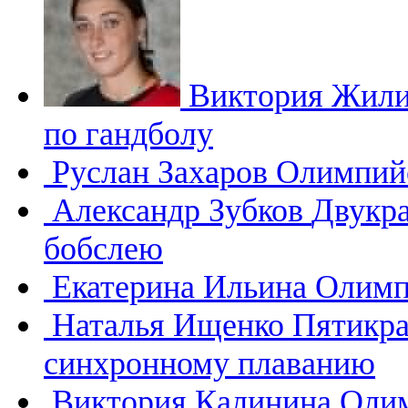
Виктория Жил
по гандболу
Руслан Захаров
Олимпийс
Александр Зубков
Двукр
бобслею
Екатерина Ильина
Олимп
Наталья Ищенко
Пятикра
синхронному плаванию
Виктория Калинина
Олим