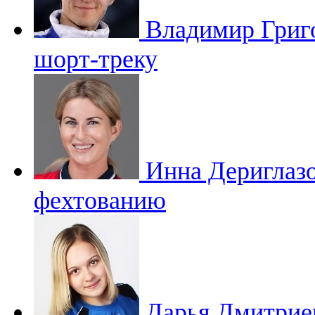
Владимир Григ
шорт-треку
Инна Дериглаз
фехтованию
Дарья Дмитри