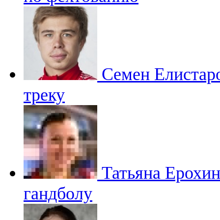
Семен Елистар
треку
Татьяна Ерохи
гандболу