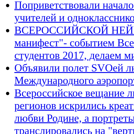
Поприветствовали начало
учителей и однокласснико
ВСЕРОССИЙСКОЙ НЕЙР
манифест"- событием Вс
студентов 2017, делаем м
Объявили полет SVOей лю
Международного аэропор
Всероссийское вещание л
регионов искрились креа
любви Родине, а портрет
транслировались на "вер