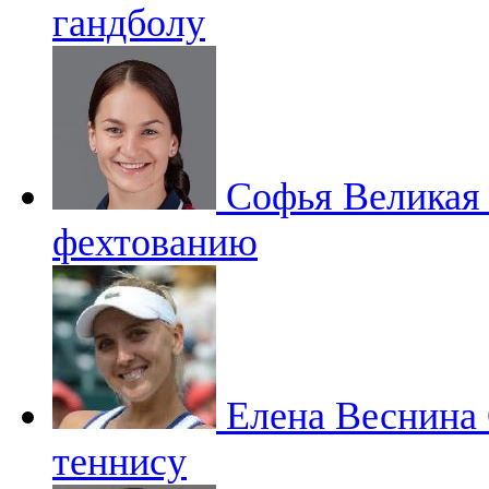
гандболу
Софья Велика
фехтованию
Елена Веснина
теннису