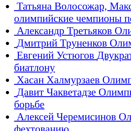
Татьяна Волосожар, Мак
олимпийские чемпионы п
Александр Третьяков
Оли
Дмитрий Труненков
Олим
Евгений Устюгов
Двукра
биатлону
Хасан Халмурзаев
Олимп
Давит Чакветадзе
Олимпи
борьбе
Алексей Черемисинов
Ол
фехтованию