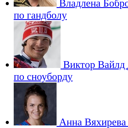
Владлена Бобр
по гандболу
Виктор Вайлд
по сноуборду
Анна Вяхирев