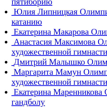
пятиборию
Юлия Липницкая
Олимпи
катанию
Екатерина Макарова
Оли
Анастасия Максимова
Ол
художественной гимнасти
Дмитрий Малышко
Олим
Маргарита Мамун
Олимп
художественной гимнасти
Екатерина Маренникова
гандболу