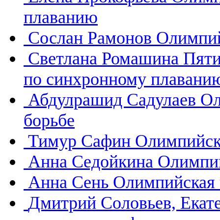
плаванию
Сослан Рамонов
Олимпий
Светлана Ромашина
Пяти
по синхронному плавани
Абдулрашид Садулаев
Ол
борьбе
Тимур Сафин
Олимпийск
Анна Седойкина
Олимпий
Анна Сень
Олимпийская 
Дмитрий Соловьев, Екат