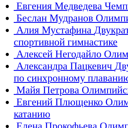
Евгения Медведева
Чемп
Беслан Мудранов
Олимпи
Алия Мустафина
Двукра
спортивной гимнастике
Алексей Негодайло
Олим
Александра Пацкевич
Дв
по синхронному плавани
Майя Петрова
Олимпийск
Евгений Плющенко
Олим
катанию
Елена Прокофьева
Олимп