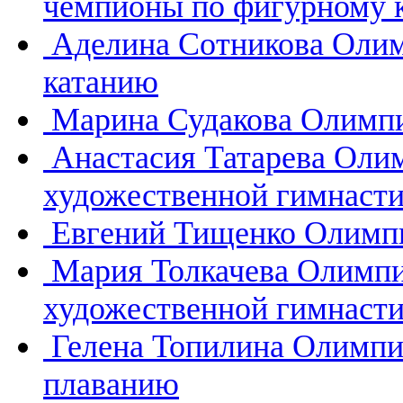
чемпионы по фигурному 
Аделина Сотникова
Олим
катанию
Марина Судакова
Олимпи
Анастасия Татарева
Олим
художественной гимнасти
Евгений Тищенко
Олимпи
Мария Толкачева
Олимпи
художественной гимнасти
Гелена Топилина
Олимпи
плаванию