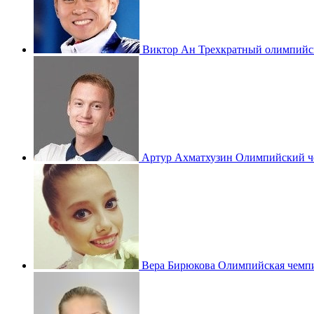
Виктор Ан
Трехкратный олимпийс
Артур Ахматхузин
Олимпийский ч
Вера Бирюкова
Олимпийская чемпи