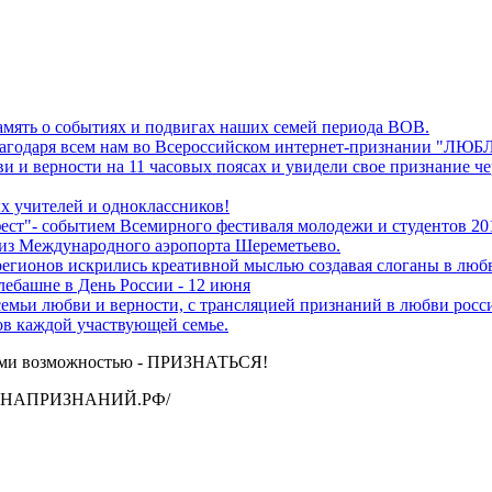
ять о событиях и подвигах наших семей периода ВОВ.
 благодаря всем нам во Всероссийском интернет-признании "ЛЮ
и и верности на 11 часовых поясах и увидели свое признание ч
х учителей и одноклассников!
обытием Всемирного фестиваля молодежи и студентов 2017
из Международного аэропорта Шереметьево.
регионов искрились креативной мыслью создавая слоганы в люб
лебашне в День России - 12 июня
семьи любви и верности, с трансляцией признаний в любви росс
в каждой участвующей семье.
ами возможностью - ПРИЗНАТЬСЯ!
ь СТЕНАПРИЗНАНИЙ.РФ/