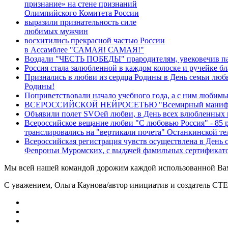
признание» на стене признаний
Олимпийского Комитета России
выразили признательность силе
любимых мужчин
восхитились прекрасной частью России
в Ассамблее "САМАЯ! САМАЯ!"
Воздали "ЧЕСТЬ ПОБЕДЫ" прародителям, увековечив пам
Россия стала залюбленной в каждом колоске и ручейке
Признались в любви из сердца Родины в День семьи любв
Родины!
Поприветствовали начало учебного года, а с ним любимы
ВСЕРОССИЙСКОЙ НЕЙРОСЕТЬЮ "Всемирный манифест"- с
Объявили полет SVOей любви, в День всех влюбленных 
Всероссийское вещание любви "С любовью Россия" - 85 
транслировались на "вертикали почета" Останкинской те
Всероссийская регистрация чувств осуществлена в День 
Февроньи Муромских, с выдачей фамильных сертификато
Мы всей нашей командой дорожим каждой использованной В
С уважением, Ольга Каунова/автор инициатив и создател