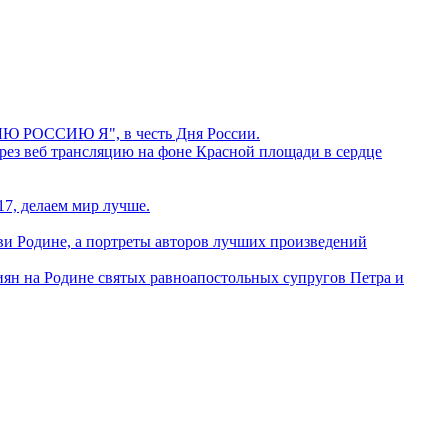
БЛЮ РОССИЮ Я", в честь Дня России.
ерез веб трансляцию на фоне Красной площади в сердце
, делаем мир лучше.
ви Родине, а портреты авторов лучших произведений
иян на Родине святых равноапостольных супругов Петра и