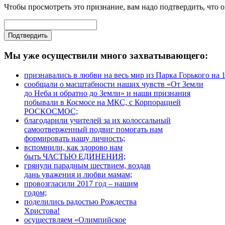
Чтобы просмотреть это признание, вам надо подтвердить, что о
Мы уже осуществили много захватывающего:
признавались в любви на весь мир из Парка Горького на 
сообщали о масштабности наших чувств «От Земли
до Неба и обратно до Земли» и наши признания
побывали в Космосе на МКС, с Корпорацией
РОСКОСМОС;
благодарили учителей за их колоссальный
самоотверженный подвиг помогать нам
формировать нашу личность;
вспомнили, как здорово нам
быть ЧАСТЬЮ ЕДИНЕНИЯ;
грянули парадным шествием, воздав
дань уважения и любви мамам;
провозгласили 2017 год – нашим
годом;
поделились радостью Рождества
Христова!
осуществляем «Олимпийское