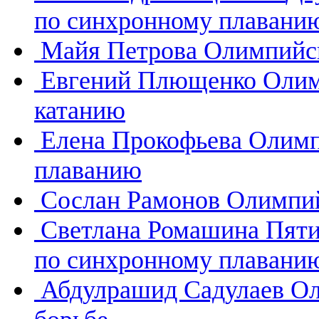
по синхронному плавани
Майя Петрова
Олимпийск
Евгений Плющенко
Олим
катанию
Елена Прокофьева
Олимп
плаванию
Сослан Рамонов
Олимпий
Светлана Ромашина
Пяти
по синхронному плавани
Абдулрашид Садулаев
Ол