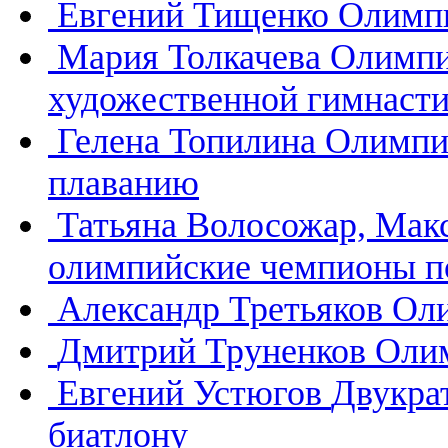
Евгений Тищенко
Олимпи
Мария Толкачева
Олимпи
художественной гимнасти
Гелена Топилина
Олимпи
плаванию
Татьяна Волосожар, Мак
олимпийские чемпионы п
Александр Третьяков
Оли
Дмитрий Труненков
Олим
Евгений Устюгов
Двукра
биатлону