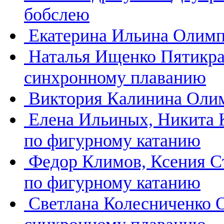
бобслею
Екатерина Ильина
Олимп
Наталья Ищенко
Пятикра
синхронному плаванию
Виктория Калинина
Олим
Елена Ильиных, Никита
по фигурному катанию
Федор Климов, Ксения 
по фигурному катанию
Светлана Колесниченко