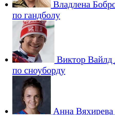
Владлена Бобр
по гандболу
Виктор Вайлд
по сноуборду
Анна Вяхирев