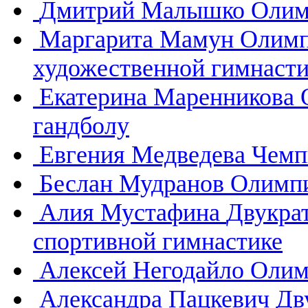
Дмитрий Малышко
Олим
Маргарита Мамун
Олимп
художественной гимнасти
Екатерина Маренникова
гандболу
Евгения Медведева
Чемп
Беслан Мудранов
Олимпи
Алия Мустафина
Двукра
спортивной гимнастике
Алексей Негодайло
Олим
Александра Пацкевич
Дв