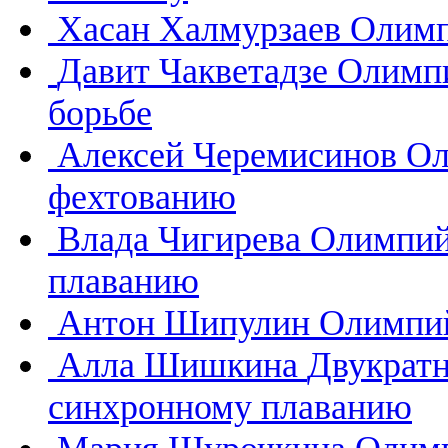
Хасан Халмурзаев
Олимп
Давит Чакветадзе
Олимпи
борьбе
Алексей Черемисинов
Ол
фехтованию
Влада Чигирева
Олимпий
плаванию
Антон Шипулин
Олимпий
Алла Шишкина
Двукратн
синхронному плаванию