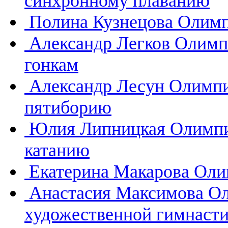
синхронному плаванию
Полина Кузнецова
Олимп
Александр Легков
Олимп
гонкам
Александр Лесун
Олимпи
пятиборию
Юлия Липницкая
Олимпи
катанию
Екатерина Макарова
Оли
Анастасия Максимова
Ол
художественной гимнасти