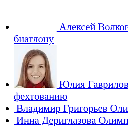
Алексей Волко
биатлону
Юлия Гаврило
фехтованию
Владимир Григорьев
Оли
Инна Дериглазова
Олимп