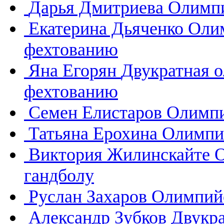
Дарья Дмитриева
Олимпи
Екатерина Дьяченко
Олим
фехтованию
Яна Егорян
Двукратная 
фехтованию
Семен Елистаров
Олимпи
Татьяна Ерохина
Олимпий
Виктория Жилинскайте
О
гандболу
Руслан Захаров
Олимпийс
Александр Зубков
Двукр