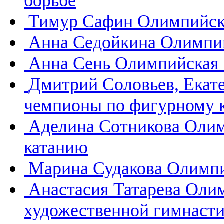
борьбе
Тимур Сафин
Олимпийск
Анна Седойкина
Олимпий
Анна Сень
Олимпийская 
Дмитрий Соловьев, Екат
чемпионы по фигурному 
Аделина Сотникова
Олим
катанию
Марина Судакова
Олимпи
Анастасия Татарева
Олим
художественной гимнасти