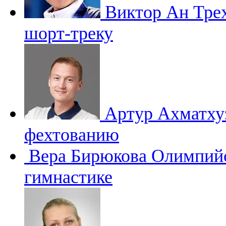
Виктор Ан
Тре
шорт-треку
Артур Ахматх
фехтованию
Вера Бирюкова
Олимпийс
гимнастике