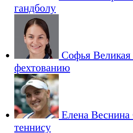
гандболу
Софья Велика
фехтованию
Елена Веснина
теннису