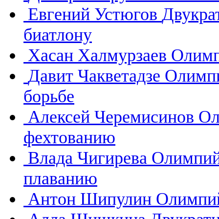
Евгений Устюгов
Двукра
биатлону
Хасан Халмурзаев
Олимп
Давит Чакветадзе
Олимпи
борьбе
Алексей Черемисинов
Ол
фехтованию
Влада Чигирева
Олимпий
плаванию
Антон Шипулин
Олимпий