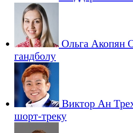
Ольга Акопян
О
гандболу
Виктор Ан
Тре
шорт-треку