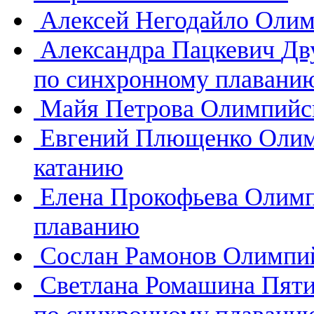
Алексей Негодайло
Олим
Александра Пацкевич
Дв
по синхронному плавани
Майя Петрова
Олимпийск
Евгений Плющенко
Олим
катанию
Елена Прокофьева
Олимп
плаванию
Сослан Рамонов
Олимпий
Светлана Ромашина
Пяти