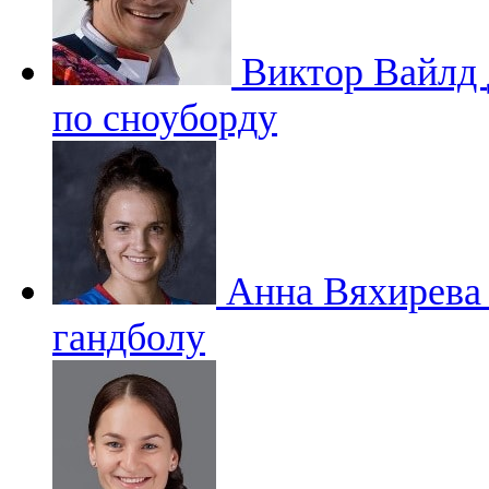
Виктор Вайлд
по сноуборду
Анна Вяхирев
гандболу