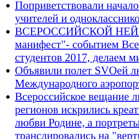
Поприветствовали начало
учителей и однокласснико
ВСЕРОССИЙСКОЙ НЕЙР
манифест"- событием Вс
студентов 2017, делаем м
Объявили полет SVOей лю
Международного аэропор
Всероссийское вещание л
регионов искрились креа
любви Родине, а портрет
транслировались на "вер