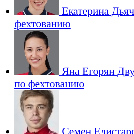
Екатерина Дья
фехтованию
Яна Егорян
Дву
по фехтованию
Семен Елистар