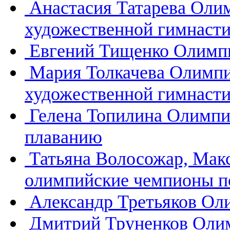
Анастасия Татарева
Олим
художественной гимнасти
Евгений Тищенко
Олимпи
Мария Толкачева
Олимпи
художественной гимнасти
Гелена Топилина
Олимпи
плаванию
Татьяна Волосожар, Мак
олимпийские чемпионы п
Александр Третьяков
Оли
Дмитрий Труненков
Олим