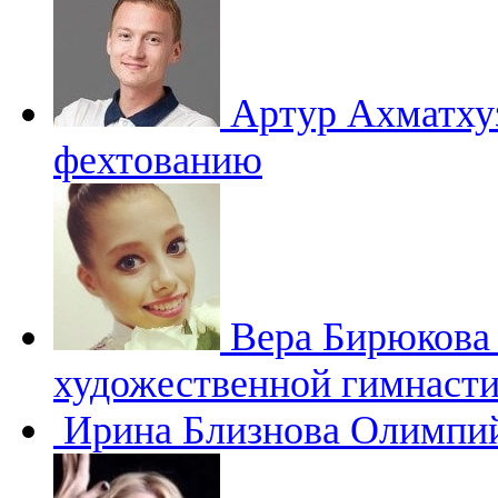
Артур Ахматх
фехтованию
Вера Бирюков
художественной гимнасти
Ирина Близнова
Олимпий