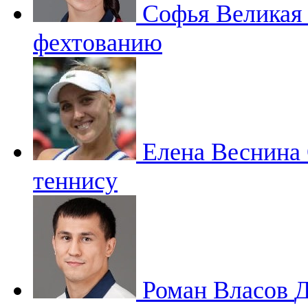
Софья Велика
фехтованию
Елена Веснина
теннису
Роман Власов
Д