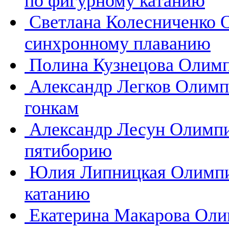
по фигурному катанию
Светлана Колесниченко
синхронному плаванию
Полина Кузнецова
Олимп
Александр Легков
Олимп
гонкам
Александр Лесун
Олимпи
пятиборию
Юлия Липницкая
Олимпи
катанию
Екатерина Макарова
Оли