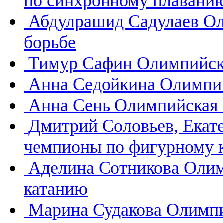
по синхронному плавани
Абдулрашид Садулаев
Ол
борьбе
Тимур Сафин
Олимпийск
Анна Седойкина
Олимпий
Анна Сень
Олимпийская 
Дмитрий Соловьев, Екат
чемпионы по фигурному 
Аделина Сотникова
Олим
катанию
Марина Судакова
Олимпи