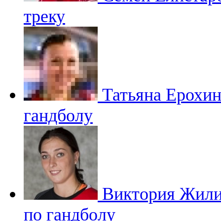
треку
Татьяна Ерохи
гандболу
Виктория Жил
по гандболу