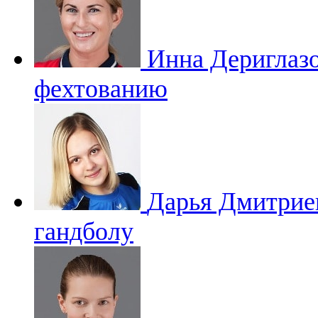
Инна Дериглаз
фехтованию
Дарья Дмитри
гандболу