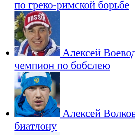
по греко-римской борьбе
Алексей Воево
чемпион по бобслею
Алексей Волко
биатлону