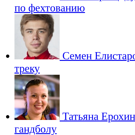
по фехтованию
Семен Елистар
треку
Татьяна Ерохи
гандболу