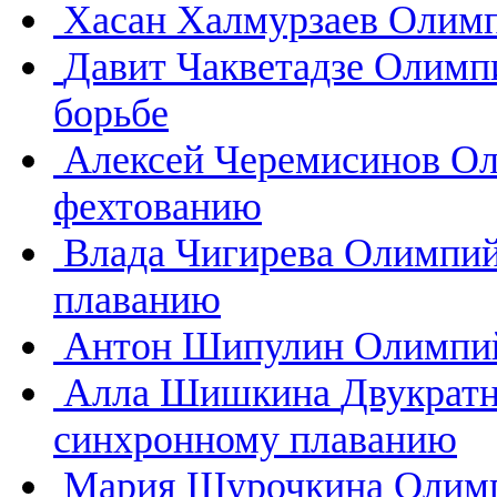
Хасан Халмурзаев
Олимп
Давит Чакветадзе
Олимпи
борьбе
Алексей Черемисинов
Ол
фехтованию
Влада Чигирева
Олимпий
плаванию
Антон Шипулин
Олимпий
Алла Шишкина
Двукратн
синхронному плаванию
Мария Шурочкина
Олимп