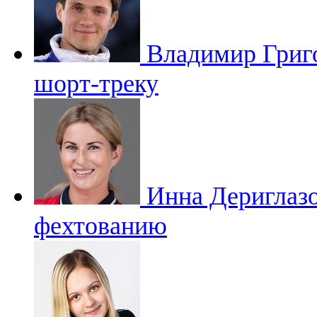
Владимир Григ
шорт-треку
Инна Дериглаз
фехтованию