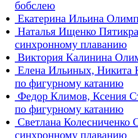
бобслею
Екатерина Ильина
Олимп
Наталья Ищенко
Пятикра
синхронному плаванию
Виктория Калинина
Олим
Елена Ильиных, Никита
по фигурному катанию
Федор Климов, Ксения 
по фигурному катанию
Светлана Колесниченко
синхронному плаванию