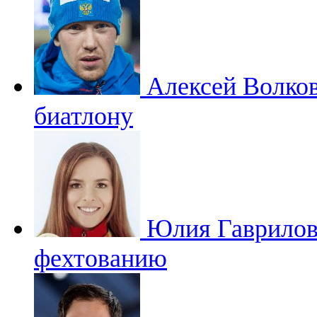
Алексей Волко
биатлону
Юлия Гаврило
фехтованию