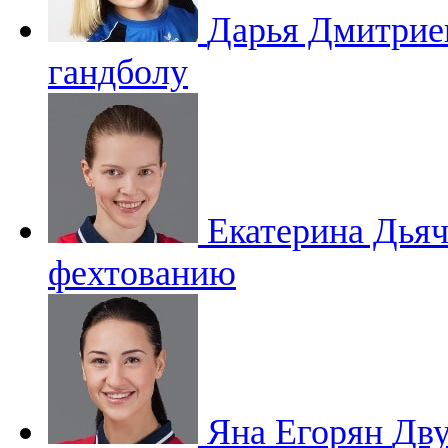
Дарья Дмитри
гандболу
Екатерина Дья
фехтованию
Яна Егорян
Дву