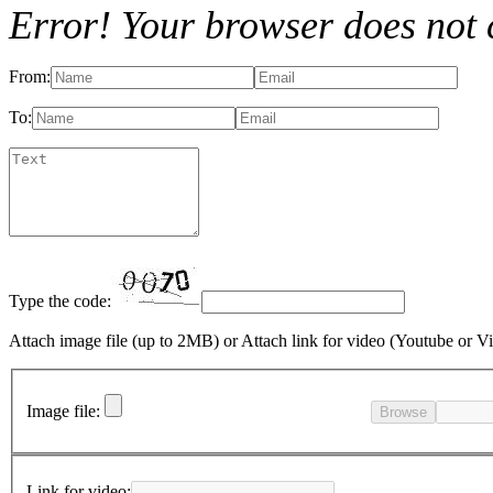
Error! Your browser does not 
From:
To:
Type the code:
Attach image file (up to 2MB)
or
Attach link for video (Youtube or V
Image file:
Browse
Link for video: