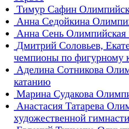
Тимур Сафин
Олимпийск
Анна Седойкина
Олимпий
Анна Сень
Олимпийская 
Дмитрий Соловьев, Екат
чемпионы по фигурному 
Аделина Сотникова
Олим
катанию
Марина Судакова
Олимпи
Анастасия Татарева
Олим
художественной гимнасти