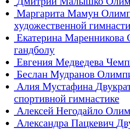
Дмитрий Малышко
Олим
Маргарита Мамун
Олимп
художественной гимнасти
Екатерина Маренникова
гандболу
Евгения Медведева
Чемп
Беслан Мудранов
Олимпи
Алия Мустафина
Двукра
спортивной гимнастике
Алексей Негодайло
Олим
Александра Пацкевич
Дв