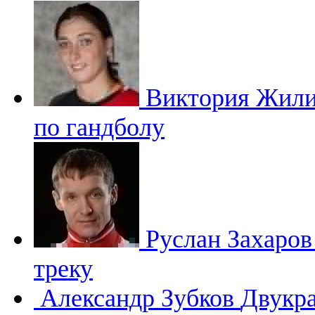
Виктория Жил
по гандболу
Руслан Захаро
треку
Александр Зубков
Двукр