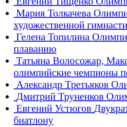
Евгений Тищенко
Олимпи
Мария Толкачева
Олимпи
художественной гимнасти
Гелена Топилина
Олимпи
плаванию
Татьяна Волосожар, Мак
олимпийские чемпионы п
Александр Третьяков
Оли
Дмитрий Труненков
Олим
Евгений Устюгов
Двукра
биатлону