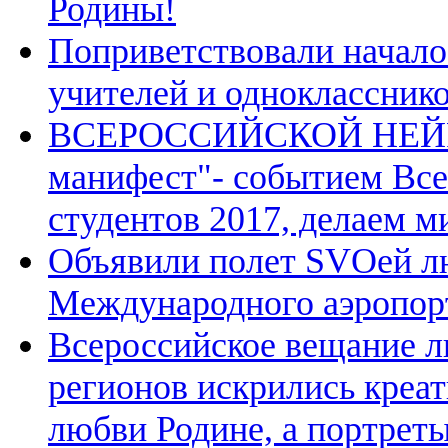
Родины!
Поприветствовали начало
учителей и однокласснико
ВСЕРОССИЙСКОЙ НЕЙР
манифест"- событием Вс
студентов 2017, делаем м
Объявили полет SVOей лю
Международного аэропор
Всероссийское вещание л
регионов искрились креа
любви Родине, а портрет