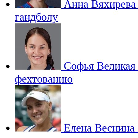
Анна Вяхирев
гандболу
Софья Велика
фехтованию
Елена Веснина