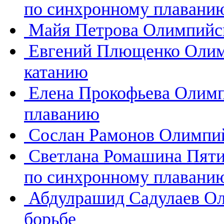
по синхронному плавани
Майя Петрова
Олимпийск
Евгений Плющенко
Олим
катанию
Елена Прокофьева
Олимп
плаванию
Сослан Рамонов
Олимпий
Светлана Ромашина
Пяти
по синхронному плавани
Абдулрашид Садулаев
Ол
борьбе