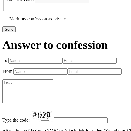
Mark my confession as private
Answer to confession
To:
From:
Type the code:
Attach image file (up to 2MB)
or
Attach link for video (Youtube or V