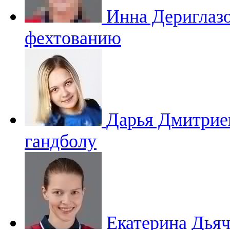
Инна Дериглаз
фехтованию
Дарья Дмитри
гандболу
Екатерина Дья