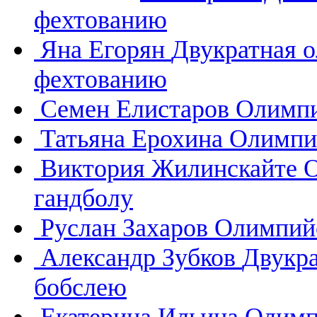
фехтованию
Яна Егорян
Двукратная 
фехтованию
Семен Елистаров
Олимпи
Татьяна Ерохина
Олимпий
Виктория Жилинскайте
О
гандболу
Руслан Захаров
Олимпийс
Александр Зубков
Двукр
бобслею