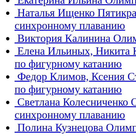
Екатерина Ильина
Олимп
Наталья Ищенко
Пятикра
синхронному плаванию
Виктория Калинина
Олим
Елена Ильиных, Никита
по фигурному катанию
Федор Климов, Ксения 
по фигурному катанию
Светлана Колесниченко
синхронному плаванию
Полина Кузнецова
Олимп