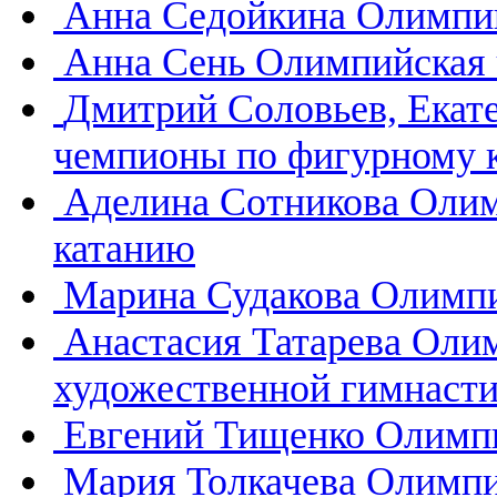
Анна Седойкина
Олимпий
Анна Сень
Олимпийская 
Дмитрий Соловьев, Екат
чемпионы по фигурному 
Аделина Сотникова
Олим
катанию
Марина Судакова
Олимпи
Анастасия Татарева
Олим
художественной гимнасти
Евгений Тищенко
Олимпи
Мария Толкачева
Олимпи