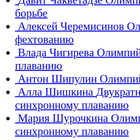
Давит Чакветадзе
Олимпи
борьбе
Алексей Черемисинов
Ол
фехтованию
Влада Чигирева
Олимпий
плаванию
Антон Шипулин
Олимпий
Алла Шишкина
Двукратн
синхронному плаванию
Мария Шурочкина
Олимп
синхронному плаванию