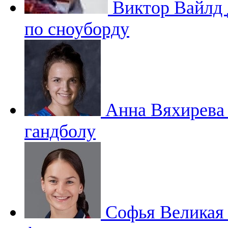
Виктор Вайлд
по сноуборду
Анна Вяхирев
гандболу
Софья Велика