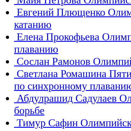
Майя Петрова
Олимпийск
Евгений Плющенко
Олим
катанию
Елена Прокофьева
Олимп
плаванию
Сослан Рамонов
Олимпий
Светлана Ромашина
Пяти
по синхронному плавани
Абдулрашид Садулаев
Ол
борьбе
Тимур Сафин
Олимпийск