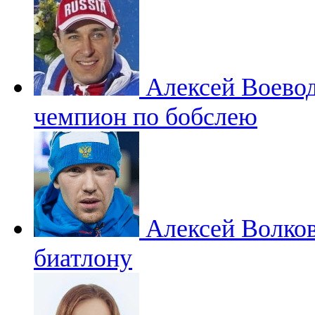
Алексей Воево
чемпион по бобслею
Алексей Волко
биатлону