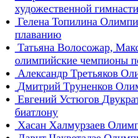
художественной гимнасти
Гелена Топилина
Олимпи
плаванию
Татьяна Волосожар, Мак
олимпийские чемпионы п
Александр Третьяков
Оли
Дмитрий Труненков
Олим
Евгений Устюгов
Двукра
биатлону
Хасан Халмурзаев
Олимп