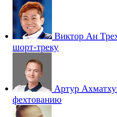
Виктор Ан
Тре
шорт-треку
Артур Ахматх
фехтованию