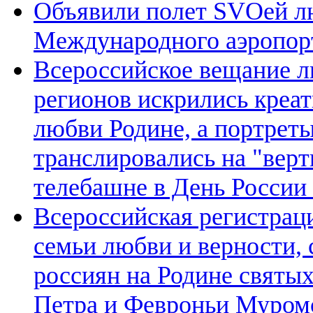
Объявили полет SVOей лю
Международного аэропор
Всероссийское вещание л
регионов искрились креа
любви Родине, а портрет
транслировались на "вер
телебашне в День России 
Всероссийская регистрац
семьи любви и верности, 
россиян на Родине святы
Петра и Февроньи Муром