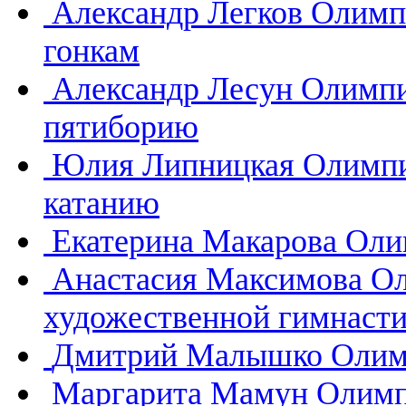
Александр Легков
Олимп
гонкам
Александр Лесун
Олимпи
пятиборию
Юлия Липницкая
Олимпи
катанию
Екатерина Макарова
Оли
Анастасия Максимова
Ол
художественной гимнасти
Дмитрий Малышко
Олим
Маргарита Мамун
Олимп