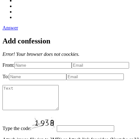
Answer
Add confession
Error! Your browser does not coockies.
From:
To:
Type the code: