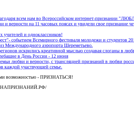
 благодаря всем нам во Всероссийском интернет-признании "ЛЮ
и и верности на 11 часовых поясах и увидели свое признание ч
х учителей и одноклассников!
обытием Всемирного фестиваля молодежи и студентов 2017
из Международного аэропорта Шереметьево.
регионов искрились креативной мыслью создавая слоганы в люб
лебашне в День России - 12 июня
семьи любви и верности, с трансляцией признаний в любви росс
в каждой участвующей семье.
ами возможностью - ПРИЗНАТЬСЯ!
ь СТЕНАПРИЗНАНИЙ.РФ/