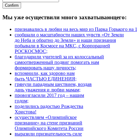
Мы уже осуществили много захватывающего:
признавались в любви на весь мир из Парка Горького на 
сообщали о масштабности наших чувств «От Земли
до Неба и обратно до Земли» и наши признания
побывали в Космосе на МКС, с Корпорацией
РОСКОСМОС;
благодарили учителей за их колоссальный
самоотверженный подвиг помогать нам
формировать нашу личность;
вспомнили, как здорово нам
быть ЧАСТЬЮ ЕДИНЕНИЯ;
грянули парадным шествием, воздав
дань уважения и любви мамам;
провозгласили 2017 год – нашим
годом;
поделились радостью Рождества
Христова!
осуществляем «Олимпийское
признание» на стене признаний
Олимпийского Комитета России
выразили признательность силе