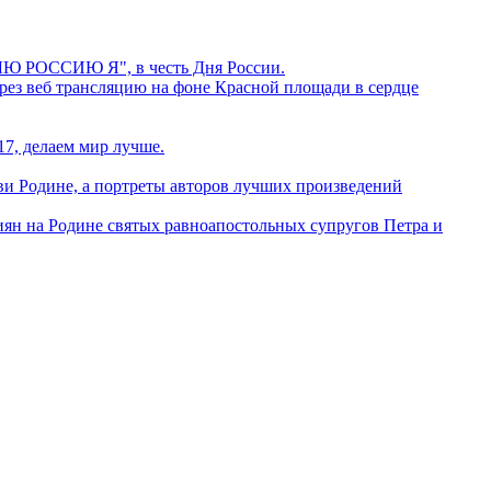
БЛЮ РОССИЮ Я", в честь Дня России.
ерез веб трансляцию на фоне Красной площади в сердце
, делаем мир лучше.
ви Родине, а портреты авторов лучших произведений
иян на Родине святых равноапостольных супругов Петра и