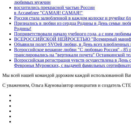
любимых мужчин
восхитились прекрасной частью России
в Ассамблее "САМАЯ! САМАЯ!"
Россия стала залюбленной в каждом колоске и ручейке
Признались в любви из сердца Родины в День семьи любв
Родины!
Поприветствовали начало учебного года, а с ним любимы
ВСЕРОССИЙСКОЙ НЕЙРОСЕТЬЮ "Всемирный манифест"- с
Объявили полет SVOей любви, в День всех влюбленных 
Всероссийское вещание любви "С любовью Россия" - 85 
транслировались на "вертикали почета" Останкинской те
Всероссийская регистрация чувств осуществлена в День 
Февроньи Муромских, с выдачей фамильных сертификато
Мы всей нашей командой дорожим каждой использованной В
С уважением, Ольга Каунова/автор инициатив и создател