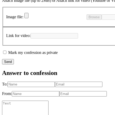
Attach image file (up to 2MB)
or
Attach link for video (Youtube or V
Image file:
Browse
Link for video:
Mark my confession as private
Answer to confession
To:
From: