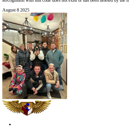
Recognition with this code does not exist or has been deleted by the 
August 8 2025