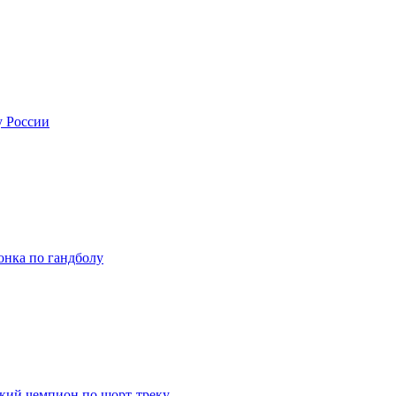
 России
нка по гандболу
кий чемпион по шорт-треку