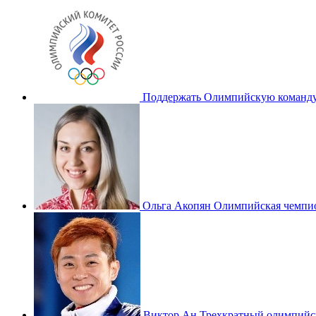
Поддержать Олимпийскую команду
Ольга Акопян
Олимпийская чемпио
Виктор Ан
Трехкратный олимпийс