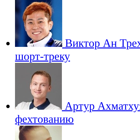
Виктор Ан
Тре
шорт-треку
Артур Ахматх
фехтованию