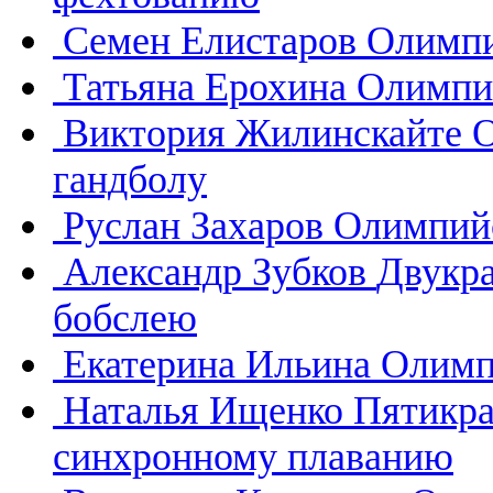
Семен Елистаров
Олимпи
Татьяна Ерохина
Олимпий
Виктория Жилинскайте
О
гандболу
Руслан Захаров
Олимпийс
Александр Зубков
Двукр
бобслею
Екатерина Ильина
Олимп
Наталья Ищенко
Пятикра
синхронному плаванию