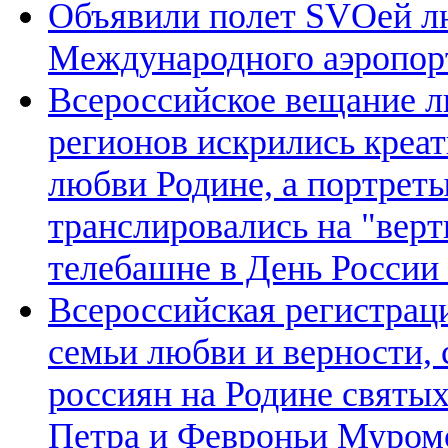
Объявили полет SVOей лю
Международного аэропор
Всероссийское вещание л
регионов искрились креа
любви Родине, а портрет
транслировались на "вер
телебашне в День России 
Всероссийская регистрац
семьи любви и верности, 
россиян на Родине святы
Петра и Февроньи Муром