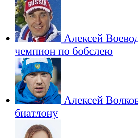
Алексей Воево
чемпион по бобслею
Алексей Волко
биатлону