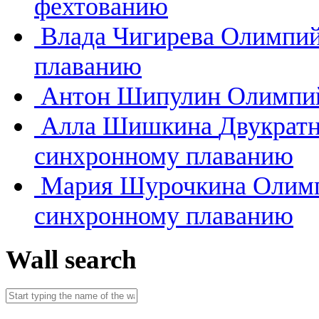
фехтованию
Влада Чигирева
Олимпий
плаванию
Антон Шипулин
Олимпий
Алла Шишкина
Двукратн
синхронному плаванию
Мария Шурочкина
Олимп
синхронному плаванию
Wall search