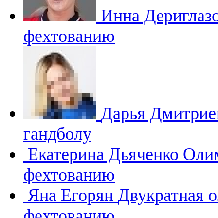
Инна Дериглаз
фехтованию
Дарья Дмитри
гандболу
Екатерина Дьяченко
Олим
фехтованию
Яна Егорян
Двукратная 
фехтованию