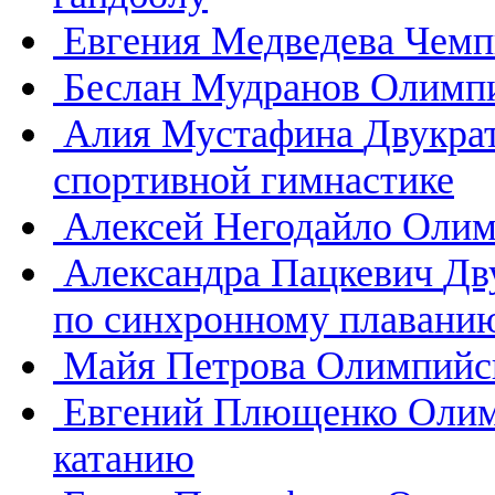
Евгения Медведева
Чемп
Беслан Мудранов
Олимпи
Алия Мустафина
Двукра
спортивной гимнастике
Алексей Негодайло
Олим
Александра Пацкевич
Дв
по синхронному плавани
Майя Петрова
Олимпийск
Евгений Плющенко
Олим
катанию