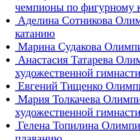
чемпионы по фигурному 
Аделина Сотникова
Олим
катанию
Марина Судакова
Олимпи
Анастасия Татарева
Олим
художественной гимнасти
Евгений Тищенко
Олимпи
Мария Толкачева
Олимпи
художественной гимнасти
Гелена Топилина
Олимпи
плаванию