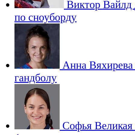
Виктор Вайлд
по сноуборду
Анна Вяхирев
гандболу
Софья Велика