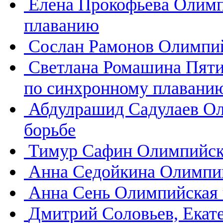
Елена Прокофьева
Олимп
плаванию
Сослан Рамонов
Олимпий
Светлана Ромашина
Пяти
по синхронному плавани
Абдулрашид Садулаев
Ол
борьбе
Тимур Сафин
Олимпийск
Анна Седойкина
Олимпий
Анна Сень
Олимпийская 
Дмитрий Соловьев, Екат