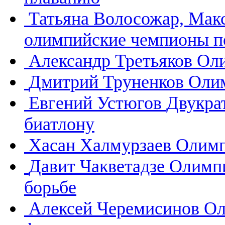
Татьяна Волосожар, Мак
олимпийские чемпионы п
Александр Третьяков
Оли
Дмитрий Труненков
Олим
Евгений Устюгов
Двукра
биатлону
Хасан Халмурзаев
Олимп
Давит Чакветадзе
Олимпи
борьбе
Алексей Черемисинов
Ол