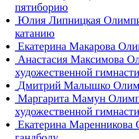
пятиборию
Юлия Липницкая
Олимпи
катанию
Екатерина Макарова
Оли
Анастасия Максимова
Ол
художественной гимнасти
Дмитрий Малышко
Олим
Маргарита Мамун
Олимп
художественной гимнасти
Екатерина Маренникова
гандболу