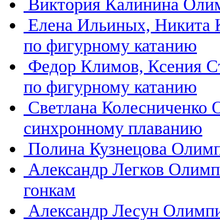
Виктория Калинина
Олим
Елена Ильиных, Никита
по фигурному катанию
Федор Климов, Ксения 
по фигурному катанию
Светлана Колесниченко
синхронному плаванию
Полина Кузнецова
Олимп
Александр Легков
Олимп
гонкам
Александр Лесун
Олимпи