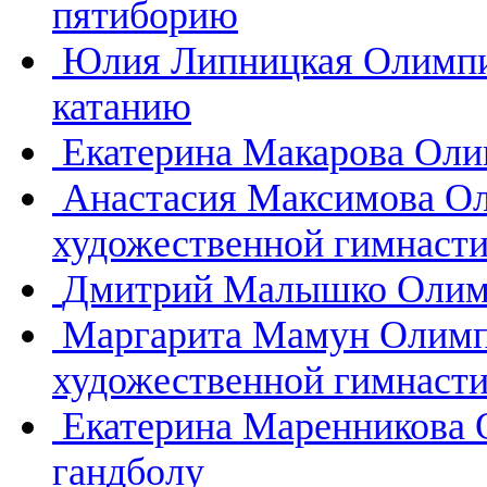
пятиборию
Юлия Липницкая
Олимпи
катанию
Екатерина Макарова
Оли
Анастасия Максимова
Ол
художественной гимнасти
Дмитрий Малышко
Олим
Маргарита Мамун
Олимп
художественной гимнасти
Екатерина Маренникова
гандболу