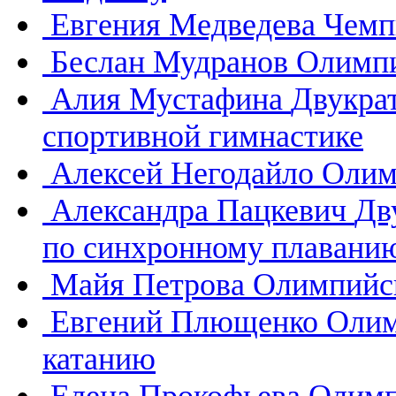
Евгения Медведева
Чемп
Беслан Мудранов
Олимпи
Алия Мустафина
Двукра
спортивной гимнастике
Алексей Негодайло
Олим
Александра Пацкевич
Дв
по синхронному плавани
Майя Петрова
Олимпийск
Евгений Плющенко
Олим
катанию