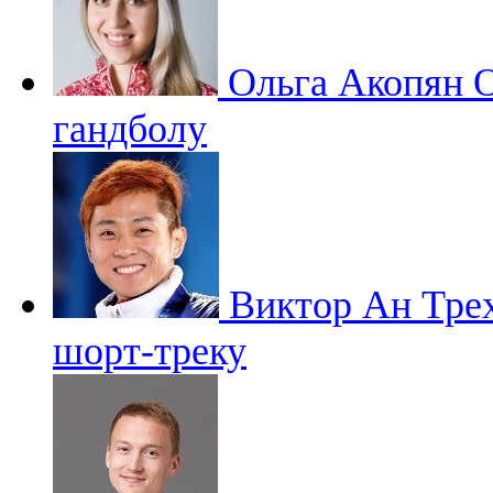
Ольга Акопян
О
гандболу
Виктор Ан
Тре
шорт-треку