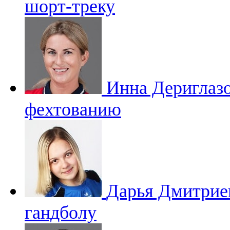
шорт-треку
Инна Дериглаз
фехтованию
Дарья Дмитри
гандболу