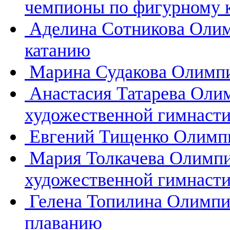
чемпионы по фигурному 
Аделина Сотникова
Олим
катанию
Марина Судакова
Олимпи
Анастасия Татарева
Олим
художественной гимнасти
Евгений Тищенко
Олимпи
Мария Толкачева
Олимпи
художественной гимнасти
Гелена Топилина
Олимпи
плаванию