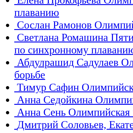
Елена Прокофьева
Олимп
плаванию
Сослан Рамонов
Олимпий
Светлана Ромашина
Пяти
по синхронному плавани
Абдулрашид Садулаев
Ол
борьбе
Тимур Сафин
Олимпийск
Анна Седойкина
Олимпий
Анна Сень
Олимпийская 
Дмитрий Соловьев, Екат