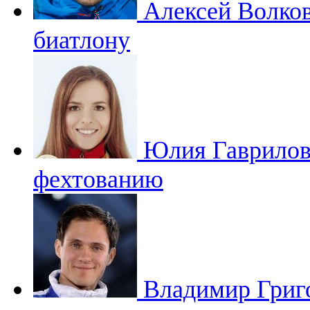
Алексей Волко
биатлону
Юлия Гаврило
фехтованию
Владимир Григ