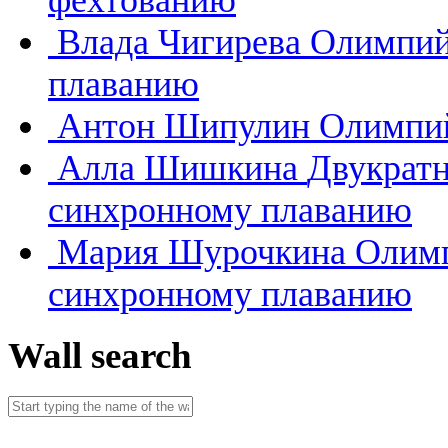
фехтованию
Влада Чигирева
Олимпий
плаванию
Антон Шипулин
Олимпий
Алла Шишкина
Двукратн
синхронному плаванию
Мария Шурочкина
Олимп
синхронному плаванию
Wall search