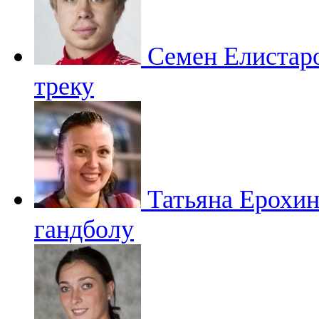
Семен Елистар
треку
Татьяна Ерохи
гандболу