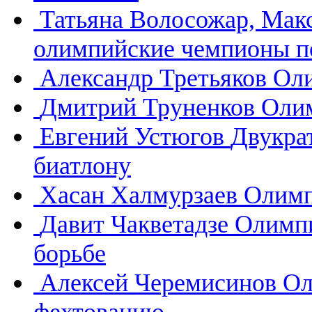
Татьяна Волосожар, Мак
олимпийские чемпионы п
Александр Третьяков
Оли
Дмитрий Труненков
Олим
Евгений Устюгов
Двукра
биатлону
Хасан Халмурзаев
Олимп
Давит Чакветадзе
Олимпи
борьбе
Алексей Черемисинов
Ол