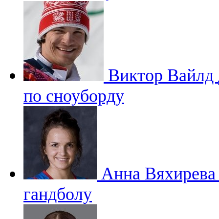
Виктор Вайлд
по сноуборду
Анна Вяхирев
гандболу