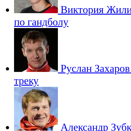
Виктория Жил
по гандболу
Руслан Захаро
треку
Александр Зуб